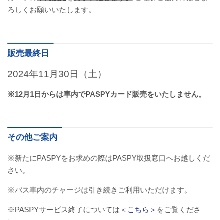
ろしくお願いいたします。
バスパックについて
貸切バス・旅行業
販売最終日
まごころツアー
2024年11月30日（土）
三次市交通観光センター
※12月1日からは車内でPASPYカード販売をいたしません。
企業情報
会社概要
その他ご案内
※新たにPASPYをお求めの際はPASPY取扱窓口へお越しくだ
企業情報
さい。
備北交通の歴史（アルバム）
※バス車内のチャージは引き続きご利用いただけます。
※PASPYサービス終了については
＜こちら＞
をご覧くださ
リンク