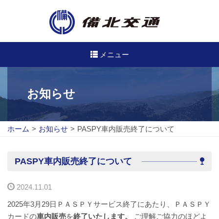
メニュー
高速・路線バスのご案内
お知らせ
高速バス
ホーム
>
お知らせ
>
PASPY車内販売終了について
路線バス
路線図
PASPY車内販売終了について
定期券について
2024.11.01
バスのご利用方法
2025年3月29日ＰＡＳＰＹサービス終了にあたり、ＰＡＳＰＹ
カードの
車内販売
を
終了いたします。
ご理解ご協力のほどよ