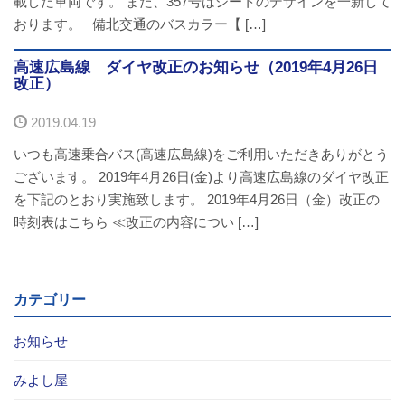
載した車両です。 また、357号はシートのデザインを一新して
バスパックについて
おります。 備北交通のバスカラー【 […]
貸切バス・旅行業
高速広島線 ダイヤ改正のお知らせ（2019年4月26日
改正）
まごころツアー
2019.04.19
いつも高速乗合バス(高速広島線)をご利用いただきありがとう
三次市交通観光センター
ございます。 2019年4月26日(金)より高速広島線のダイヤ改正
を下記のとおり実施致します。 2019年4月26日（金）改正の
企業情報
時刻表はこちら ≪改正の内容につい […]
会社概要
企業情報
カテゴリー
お知らせ
備北交通の歴史（アルバム）
みよし屋
リンク