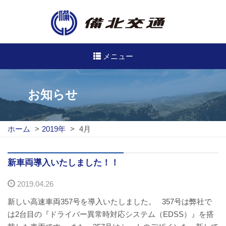
メニュー
高速・路線バスのご案内
お知らせ
高速バス
ホーム
>
2019年
>
4月
路線バス
路線図
新車両導入いたしました！！
2019.04.26
定期券について
新しい高速車両357号を導入いたしました。 357号は弊社で
バスのご利用方法
は2台目の『ドライバー異常時対応システム（EDSS）』を搭