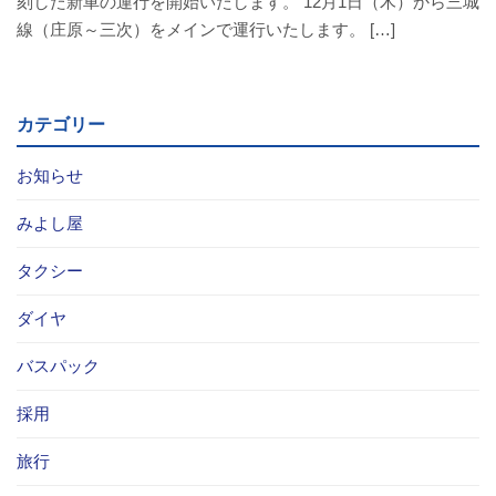
刻した新車の運行を開始いたします。 12月1日（木）から三城
バスパックについて
線（庄原～三次）をメインで運行いたします。 […]
貸切バス・旅行業
カテゴリー
まごころツアー
お知らせ
三次市交通観光センター
みよし屋
企業情報
タクシー
会社概要
ダイヤ
企業情報
バスパック
採用
備北交通の歴史（アルバム）
旅行
リンク