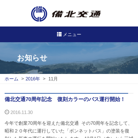
メニュー
高速・路線バスのご案内
お知らせ
高速バス
ホーム
>
2016年
>
11月
路線バス
路線図
備北交通70周年記念 復刻カラーのバス運行開始！
2016.11.30
定期券について
今年で創業70周年を迎えた備北交通 その70周年を記念して、
バスのご利用方法
昭和２０年代に運行していた「ボンネットバス」の塗装を復