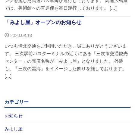
ングを施した高速バス車両が運行しております。 高速広島線
バスパックについて
では、美術館への直通便を毎日運行しております。 […]
貸切バス・旅行業
「みよし屋」オープンのお知らせ
2020.08.13
まごころツアー
いつも備北交通をご利用いただき、誠にありがとうございま
三次市交通観光センター
す。 三次駅前バスターミナルの近くにある「三次市交通観光
センター」の売店名称が「みよし屋」となりました。 外装
企業情報
も、「三次の雲海」をイメージした飾りを施しております。
[…]
会社概要
企業情報
カテゴリー
備北交通の歴史（アルバム）
お知らせ
みよし屋
リンク