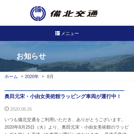
メニュー
高速・路線バスのご案内
お知らせ
高速バス
ホーム
>
2020年
>
8月
路線バス
路線図
奥田元宋・小由女美術館ラッピング車両が運行中！
2020.08.26
定期券について
いつも備北交通をご利用いただき、ありがとうございます。
バスのご利用方法
2020年8月25日（火）より、奥田元宋・小由女美術館のラッピ