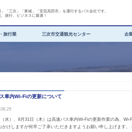
原」「三次」「東城」「安芸高田市」を運行するバス会社です。
光、旅行、ビジネスに最適！
・旅行業
三次市交通観光センター
企
ス車内Wi-Fiの更新について
08.29
日（水）、8月31日（木）は高速バス車内Wi-Fiの更新作業の為、W
おかけしますが何卒ご了承いただきますようお願い申し上げます。 なお