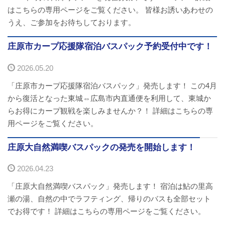
はこちらの専用ページをご覧ください。 皆様お誘いあわせの
バスパックについて
うえ、ご参加をお待ちしております。
貸切バス・旅行業
庄原市カープ応援隊宿泊バスパック予約受付中です！
まごころツアー
2026.05.20
「庄原市カープ応援隊宿泊バスパック」発売します！ この4月
三次市交通観光センター
から復活となった東城⇔広島市内直通便を利用して、東城か
らお得にカープ観戦を楽しみませんか？！ 詳細はこちらの専
企業情報
用ページをご覧ください。
会社概要
庄原大自然満喫バスパックの発売を開始します！
企業情報
2026.04.23
「庄原大自然満喫バスパック」発売します！ 宿泊は鮎の里高
備北交通の歴史（アルバム）
瀬の湯、自然の中でラフティング、帰りのバスも全部セット
でお得です！ 詳細はこちらの専用ページをご覧ください。
リンク