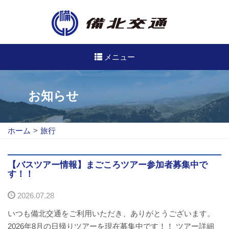
メニュー
高速・路線バスのご案内
お知らせ
高速バス
ホーム
>
旅行
路線バス
路線図
【バスツアー情報】まごころツアー参加者募集中で
す！！
定期券について
2026.07.28
バスのご利用方法
いつも備北交通をご利用いただき、ありがとうございます。
2026年8月の日帰りツアーを現在募集中です！！ ツアー詳細