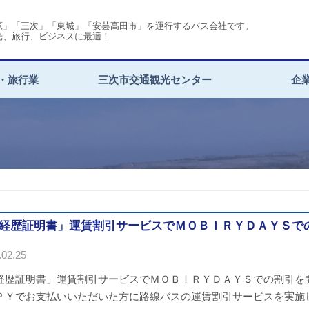
原」「三次」「東城」「安芸高田市」を運行するバス会社です。
光、旅行、ビジネスに最適！
・旅行業
三次市交通観光センター
企
経歴証明書」運賃割引サービスでＭＯＢＩＲＹＤＡＹＳで
02.25
経歴証明書」運賃割引サービスでＭＯＢＩＲＹＤＡＹＳでの割引を
ＰＹでお支払いいただいた方に路線バスの運賃割引サービスを実施してお