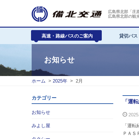
広島県北部「庄
広島県北部の観
高速・路線バスのご案内
貸切バス
お知らせ
ホーム
>
2025年
>
2月
カテゴリー
「運転
お知らせ
2025.
みよし屋
「運転
ＰＡＳ
タクシー