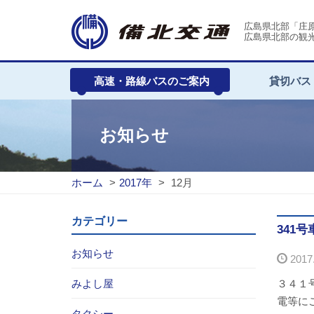
広島県北部「庄
広島県北部の観
高速・路線バスのご案内
貸切バス
お知らせ
ホーム
>
2017年
>
12月
カテゴリー
341
お知らせ
2017.
みよし屋
３４１
電等にご
タクシー