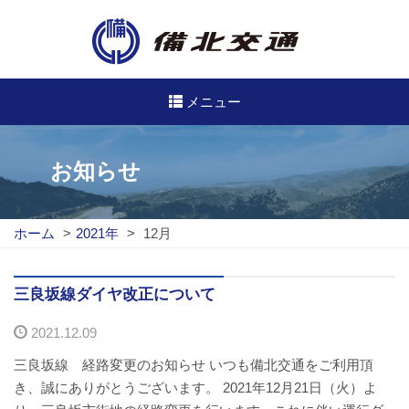
メニュー
高速・路線バスのご案内
お知らせ
高速バス
ホーム
>
2021年
>
12月
路線バス
路線図
三良坂線ダイヤ改正について
2021.12.09
定期券について
三良坂線 経路変更のお知らせ いつも備北交通をご利用頂
バスのご利用方法
き、誠にありがとうございます。 2021年12月21日（火）よ