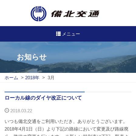
メニュー
高速・路線バスのご案内
お知らせ
高速バス
ホーム
>
2018年
>
3月
路線バス
路線図
ローカル線のダイヤ改正について
2018.03.22
定期券について
いつも備北交通をご利用いただき、ありがとうございます。
バスのご利用方法
2018年4月1日（日）より下記の路線において変更及び路線廃