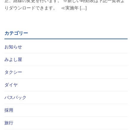
止、路線の変更を行います。 ※新しい時刻表は下記一覧表よ
バスパックについて
りダウンロードできます。 ≪実施年 […]
貸切バス・旅行業
カテゴリー
まごころツアー
お知らせ
三次市交通観光センター
みよし屋
企業情報
タクシー
会社概要
ダイヤ
企業情報
バスパック
採用
備北交通の歴史（アルバム）
旅行
リンク