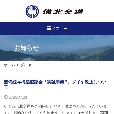
メニュー
高速・路線バスのご案内
お知らせ
高速バス
ホーム
>
ダイヤ
路線バス
路線図
芸備線再構築協議会「実証事業B」ダイヤ改正につい
て
定期券について
2026.07.28
バスのご利用方法
いつも備北交通をご利用いただき、誠にありがとうございま
す。 下記の通り、ダイヤ改正を行います。 ■実施月日 2026