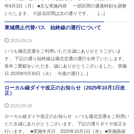
年8月3日（月） ■主な実施内容 一部区間の通過時刻を調整
バスパックについて
いたします。 ※該当区間は次の通りです。 […]
貸切バス・旅行業
東城廃止代替バス 始終線の運行について
まごころツアー
2025.09.19
いつも備北交通をご利用いただき誠にありがとうございま
三次市交通観光センター
す。 下記の通り始終線は備北交通の運行を終了いたします。
長年ご愛顧をいただき、誠にありがとうございました。 実施
企業情報
日 2025年9月30日（火） 今後の運行 […]
会社概要
ローカル線ダイヤ改正のお知らせ（2025年10月1日改
正）
企業情報
2025.09.18
備北交通の歴史（アルバム）
ローカル線ダイヤ改正のお知らせ いつも備北交通をご利用い
ただき誠にありがとうございます。 下記の通りダイヤ改正を
リンク
行います。 ■実施年月日 2025年10月1日（水） ■実施路線