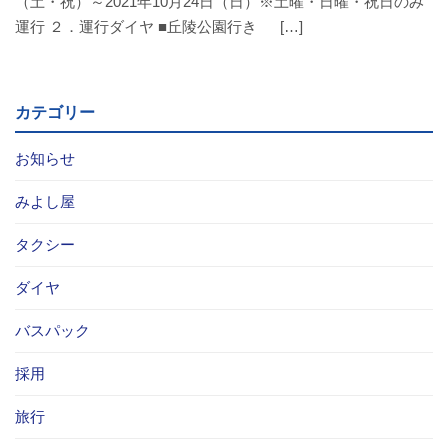
（土・祝）～2021年10月24日（日）※土曜・日曜・祝日のみ
バスパックについて
運行 ２．運行ダイヤ ■丘陵公園行き […]
貸切バス・旅行業
カテゴリー
まごころツアー
お知らせ
三次市交通観光センター
みよし屋
企業情報
タクシー
会社概要
ダイヤ
企業情報
バスパック
採用
備北交通の歴史（アルバム）
旅行
リンク