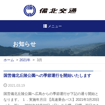
メニュー
高速・路線バスのご案内
お知らせ
高速バス
ホーム
>
2021年
>
3月
路線バス
路線図
国営備北丘陵公園への季節運行を開始いたします
2021.03.19
定期券について
国営備北丘陵公園へ広島からの季節運行が下記の通り開始と
バスのご利用方法
なります。 １．実施年月日 【高速乗合バス】2021年3月20日