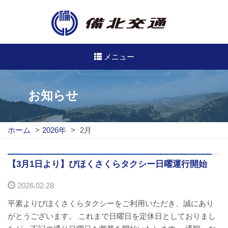
メニュー
高速・路線バスのご案内
お知らせ
高速バス
ホーム
>
2026年
>
2月
路線バス
路線図
【3月1日より】びほくさくらタクシー日曜運行開始
2026.02.28
定期券について
平素よりびほくさくらタクシーをご利用いただき、誠にあり
バスのご利用方法
がとうございます。 これまで日曜日を定休日としておりまし