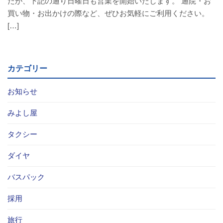
たが、下記の通り日曜日も営業を開始いたします。 通院・お
バスパックについて
買い物・お出かけの際など、ぜひお気軽にご利用ください。
[…]
貸切バス・旅行業
まごころツアー
カテゴリー
三次市交通観光センター
お知らせ
企業情報
みよし屋
タクシー
会社概要
ダイヤ
企業情報
バスパック
備北交通の歴史（アルバム）
採用
リンク
旅行