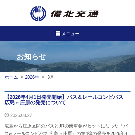
メニュー
高速・路線バスのご案内
お知らせ
高速バス
ホーム
>
2026年
>
3月
路線バス
路線図
【2026年4月1日発売開始】バス＆レールコンビパス
広島⇔庄原の発売について
定期券について
2026.03.27
バスのご利用方法
広島から庄原区間のバスとJRの乗車券がセットになった「バ
ス&レールコンビパス 広島⇔庄原」の第4弾の発売を2026年4