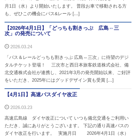
月1日（水）より開始いたします。 普段お車で移動される方
バスパックについて
も、ぜひこの機会にバス&レール […]
貸切バス・旅行業
【2026年4月1日】「どっちも割きっぷ 広島⇔三
次」の発売について
まごころツアー
2026.03.24
三次市交通観光センター
「バス＆レールどっちも割きっぷ 広島⇔三次」に待望のデジ
タルチケット登場！ 三次市と西日本旅客鉄道株式会社、備
企業情報
北交通株式会社が連携し、2021年3月の発売開始以来、ご好評
をいただき、2025年にはグッドデザイン賞も受賞 […]
会社概要
【4月1日】高速バスダイヤ改正
企業情報
2026.03.23
備北交通の歴史（アルバム）
高速広島線 ダイヤ改正について いつも備北交通をご利用い
ただき、誠にありがとうございます。 下記の通り高速バスの
リンク
ダイヤ改正を行います。 実施月日 2026年4月1日（水）