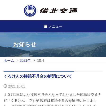
メニュー
高速・路線バスのご案内
お知らせ
高速バス
ホーム
>
2021年
>
10月
路線バス
路線図
くるけんの接続不具合の解消について
2021.10.01
定期券について
１０月1日朝より接続不具合となっておりました広島経交通ナ
バスのご利用方法
ビ「くるけん」ですが 現在は接続不具合を解消いたしまし