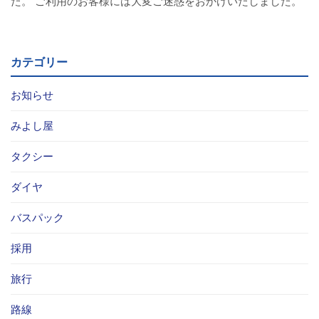
た。 ご利用のお客様には大変ご迷惑をおかけいたしました。
バスパックについて
貸切バス・旅行業
カテゴリー
まごころツアー
お知らせ
三次市交通観光センター
みよし屋
タクシー
企業情報
ダイヤ
会社概要
バスパック
企業情報
採用
備北交通の歴史（アルバム）
旅行
リンク
路線