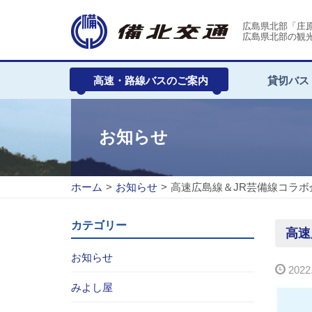
広島県北部「庄
広島県北部の観
高速・路線バスのご案内
貸切バス
お知らせ
ホーム
>
お知らせ
>
高速広島線＆JR芸備線コラ
カテゴリー
高速
お知らせ
2022.
みよし屋