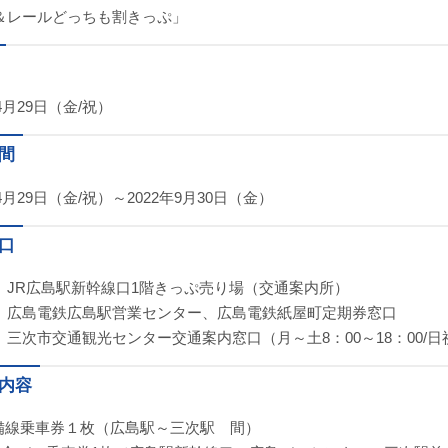
＆レールどっちも割きっぷ」
年4月29日（金/祝）
間
年4月29日（金/祝）～2022年9月30日（金）
口
］JR広島駅新幹線口1階きっぷ売り場（交通案内所）
鉄広島駅営業センター、広島電鉄紙屋町定期券窓口
三次市交通観光センター交通案内窓口（月～土8：00～18：00/日祝8
内容
芸備線乗車券１枚（広島駅～三次駅 間）