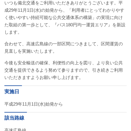
いつも備北交通をご利用いただきありがとうございます。平
バスパックについて
成29年11月1日(水)の始発から、「利用者にとってわかりやす
く使いやすい持続可能な公共交通体系の構築」の実現に向け
貸切バス・旅行業
た取組の第一歩として、『バス180円均一運賃エリア』を新設
します。
まごころツアー
合わせて、高速広島線の一部区間につきまして、区間運賃の
三次市交通観光センター
見直しを実施いたします。
今後も安全輸送の確保、利便性の向上を図り、より良い公共
企業情報
交通を提供できるよう努めて参りますので、引き続きご利用
いただきますようお願い申し上げます。
会社概要
実施日
企業情報
平成29年11月1日(水)始発から
備北交通の歴史（アルバム）
該当路線
リンク
高速広島線