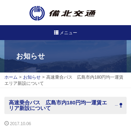
メニュー
高速・路線バスのご案内
お知らせ
高速バス
ホーム
>
お知らせ
>
高速乗合バス 広島市内180円均一運賃
路線バス
エリア新設について
路線図
高速乗合バス 広島市内180円均一運賃エ
定期券について
リア新設について
バスのご利用方法
2017.10.06