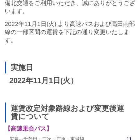
備北交通をご利用いただき、誠にありがとうござ
バスパックについて
います。
貸切バス・旅行業
2022年11月1日(火) より高速バスおよび高田南部
線の一部区間の運賃を下記の通り変更いたしま
まごころツアー
す。
三次市交通観光センター
実施日
企業情報
2022年11月1日(火）
会社概要
企業情報
運賃改定対象路線および変更後運
賃について
備北交通の歴史（アルバム）
【高速乗合バス】
リンク
広島⇔千代田・三次・庄原・東城線
11