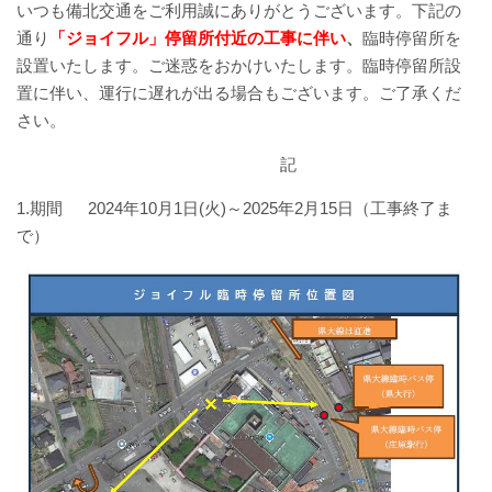
いつも備北交通をご利用誠にありがとうございます。下記の
バスパックについて
通り
「ジョイフル」停留所付近の工事に伴い
、
臨時停留所を
設置いたします。ご迷惑をおかけいたします。臨時停留所設
貸切バス・旅行業
置に伴い、運行に遅れが出る場合もございます。ご了承くだ
さい。
まごころツアー
記
三次市交通観光センター
1.期間 2024年10月1日(火)～2025年2月15日（工事終了ま
で）
企業情報
会社概要
企業情報
備北交通の歴史（アルバム）
リンク