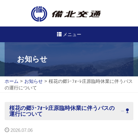
メニュー
高速・路線バスのご案内
お知らせ
高速バス
ホーム
>
お知らせ
>
桜花の郷ﾗ･ﾌｫｰﾚ庄原臨時休業に伴うバス
路線バス
の運行について
路線図
桜花の郷ﾗ･ﾌｫｰﾚ庄原臨時休業に伴うバスの
定期券について
運行について
バスのご利用方法
2026.07.06