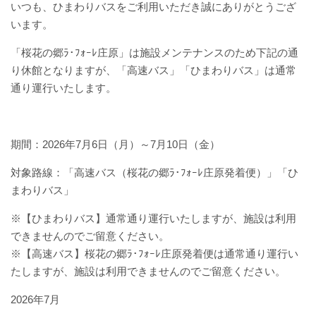
いつも、ひまわりバスをご利用いただき誠にありがとうござ
バスパックについて
います。
貸切バス・旅行業
「桜花の郷ﾗ･ﾌｫｰﾚ庄原」は施設メンテナンスのため下記の通
り休館となりますが、「高速バス」「ひまわりバス」は通常
まごころツアー
通り運行いたします。
三次市交通観光センター
期間：2026年7月6日（月）～7月10日（金）
企業情報
対象路線：「高速バス（桜花の郷ﾗ･ﾌｫｰﾚ庄原発着便）」「ひ
まわりバス」
会社概要
※【ひまわりバス】通常通り運行いたしますが、施設は利用
企業情報
できませんのでご留意ください。
※【高速バス】桜花の郷ﾗ･ﾌｫｰﾚ庄原発着便は通常通り運行い
備北交通の歴史（アルバム）
たしますが、施設は利用できませんのでご留意ください。
2026年7月
リンク