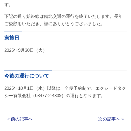
す。
バスパックについて
下記の通り始終線は備北交通の運行を終了いたします。長年
貸切バス・旅行業
ご愛顧をいただき、誠にありがとうございました。
まごころツアー
実施日
2025年9月30日（火）
三次市交通観光センター
企業情報
今後の運行について
会社概要
2025年10月1日（水）以降は、全便予約制で、エクシードタク
企業情報
シー有限会社（08477-2-4339）の運行となります。
備北交通の歴史（アルバム）
«
前の記事へ
次の記事へ
»
リンク