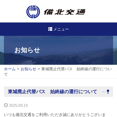
メニュー
高速・路線バスのご案内
お知らせ
高速バス
ホーム
>
お知らせ
>
東城廃止代替バス 始終線の運行につい
路線バス
て
路線図
東城廃止代替バス 始終線の運行について
定期券について
2025.09.19
バスのご利用方法
いつも備北交通をご利用いただき誠にありがとうございま