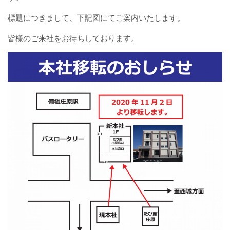
バスパックについて
標題につきまして、下記図にてご案内いたします。
貸切バス・旅行業
皆様のご来社をお待ちしております。
まごころツアー
三次市交通観光センター
企業情報
会社概要
企業情報
備北交通の歴史（アルバム）
リンク