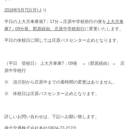
バスパックについて
2018
年5月7日(月)
より
貸切バス・旅行業
平日の上大月車庫発7：17分→庄原中学校前行の便を
上大月車
庫7：09分発、郡原経由、庄原中学校前行
に変更いたします。
まごころツアー
平日の休校日に関しては庄原バスセンター止めとなります。
三次市交通観光センター
（平日 登校日） 上大月車庫7：09発 →（郡原経由）→ 庄
企業情報
原中学校行
会社概要
※ 須川別から庄原中までの着時間の変更はありません。
※ 休校日は庄原バスセンター止めとなります。
企業情報
備北交通の歴史（アルバム）
詳しいお問い合わせは、下記へお願い致します。
リンク
備北交通株式会社本社(0824-72-2122)