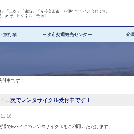
原」「三次」「東城」「安芸高田市」を運行するバス会社です。
光、旅行、ビジネスに最適！
・旅行業
三次市交通観光センター
企
受付中です！
・三次でレンタサイクル受付中です！
11.18
通でEバイクのレンタサイクルをご利用いただけます。