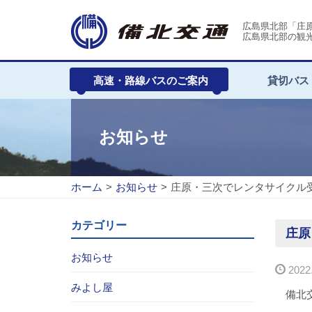
広島県北部「庄
広島県北部の観
高速・路線バスのご案内
貸切バス
お知らせ
ホーム
>
お知らせ
>
庄原・三次でレンタサイクル
カテゴリー
庄原
お知らせ
2022.
みよし屋
備北交