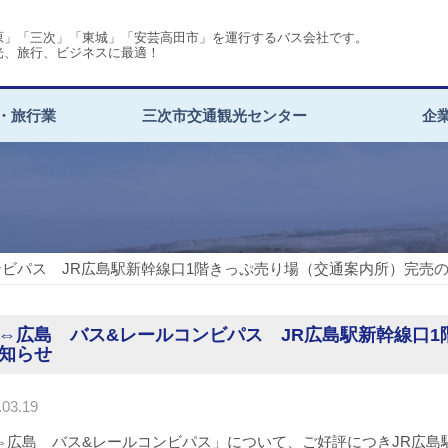
原」「三次」「東城」「安芸高田市」を運行するバス会社です。
光、旅行、ビジネスに最適！
・旅行業
三次市交通観光センター
企
ンビパス JR広島駅新幹線口1階きっぷ売り場（交通案内所）完売
⇔広島 バス&レールコンビパス JR広島駅新幹線口
知らせ
03.19
⇔広島 バス&レールコンビパス」について、ご好評につきJR広島