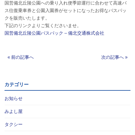
国営備北丘陵公園への乗り入れ便季節運行に合わせて高速バ
バスパックについて
ス往復乗車券と公園入園券がセットになったお得なバスパッ
クを販売いたします。
貸切バス・旅行業
下記のリンクよりご覧くださいませ。
国営備北丘陵公園バスパック – 備北交通株式会社
まごころツアー
三次市交通観光センター
«
前の記事へ
次の記事へ
»
企業情報
会社概要
カテゴリー
企業情報
お知らせ
みよし屋
備北交通の歴史（アルバム）
タクシー
リンク