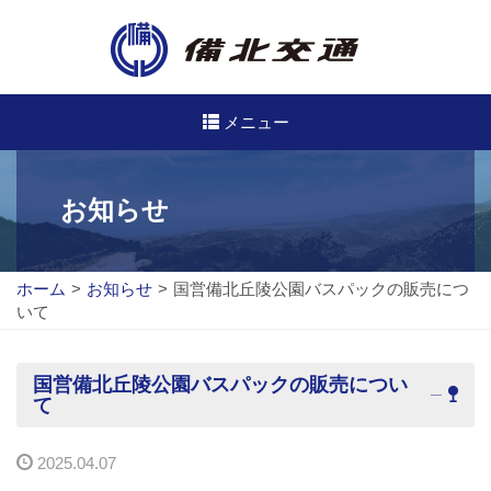
メニュー
高速・路線バスのご案内
お知らせ
高速バス
ホーム
>
お知らせ
>
国営備北丘陵公園バスパックの販売につ
路線バス
いて
路線図
国営備北丘陵公園バスパックの販売につい
定期券について
て
バスのご利用方法
2025.04.07