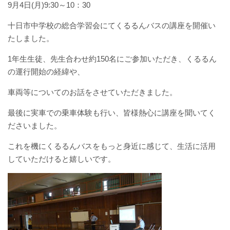
9月4日(月)9:30～10：30
バスパックについて
十日市中学校の総合学習会にてくるるんバスの講座を開催い
貸切バス・旅行業
たしました。
1年生生徒、先生合わせ約150名にご参加いただき、くるるん
まごころツアー
の運行開始の経緯や、
三次市交通観光センター
車両等についてのお話をさせていただきました。
最後に実車での乗車体験も行い、皆様熱心に講座を聞いてく
企業情報
ださいました。
会社概要
これを機にくるるんバスをもっと身近に感じて、生活に活用
していただけると嬉しいです。
企業情報
備北交通の歴史（アルバム）
リンク