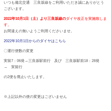
いつも備北交通 三良坂線をご利用いただき誠にありがとう
バスパックについて
ございます。
貸切バス・旅行業
2022
年10月1日（土）より三良坂線の
ダイヤ改正を実施致しま
す。
まごころツアー
お間違えの無いようご利用くださいませ。
2022年10月1日からのダイヤはこちら
三次市交通観光センター
〇運行便数の変更
企業情報
実留7：06発→三良坂駅前行 及び 三良坂駅前18：28発
→ 実留行
会社概要
の2便を廃止いたします。
企業情報
備北交通の歴史（アルバム）
※上記以外の便の変更はございません
リンク