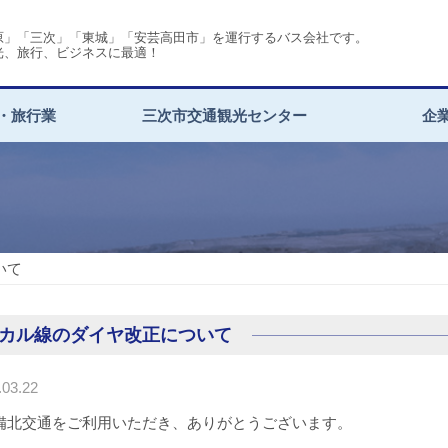
原」「三次」「東城」「安芸高田市」を運行するバス会社です。
光、旅行、ビジネスに最適！
・旅行業
三次市交通観光センター
企
いて
カル線のダイヤ改正について
03.22
備北交通をご利用いただき、ありがとうございます。