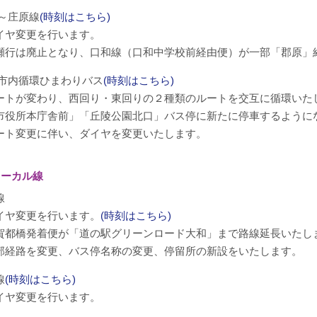
～庄原線
(時刻はこちら)
ヤ変更を行います。
行は廃止となり、口和線（口和中学校前経由便）が一部「郡原」
市内循環ひまわりバス
(時刻はこちら)
トが変わり、西回り・東回りの２種類のルートを交互に循環いた
役所本庁舎前」「丘陵公園北口」バス停に新たに停車するように
ト変更に伴い、ダイヤを変更いたします。
ローカル線
線
ヤ変更を行います。
(時刻はこちら)
都橋発着便が「道の駅グリーンロード大和」まで路線延長いたし
経路を変更、バス停名称の変更、停留所の新設をいたします。
線
(時刻はこちら)
ヤ変更を行います。