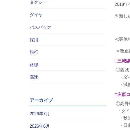
タクシー
201
ダイヤ
※新し
バスパック
≪実施年
採用
≪改正
旅行
□三城
路線
①西城
高速
・ダイ
・減便
□庄原
アーカイブ
①高野
・ダイ
2026年7月
・秋国
・日曜
2026年6月