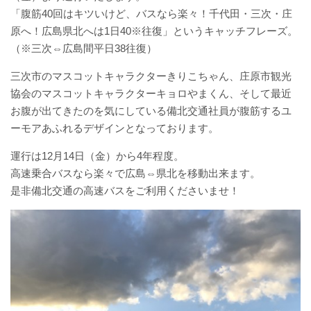
「腹筋40回はキツいけど、バスなら楽々！千代田・三次・庄
バスパックについて
原へ！広島県北へは1日40※往復」というキャッチフレーズ。
（※三次⇔広島間平日38往復）
貸切バス・旅行業
三次市のマスコットキャラクターきりこちゃん、庄原市観光
まごころツアー
協会のマスコットキャラクターキョロやまくん、そして最近
お腹が出てきたのを気にしている備北交通社員が腹筋するユ
三次市交通観光センター
ーモアあふれるデザインとなっております。
企業情報
運行は12月14日（金）から4年程度。
高速乗合バスなら楽々で広島⇔県北を移動出来ます。
是非備北交通の高速バスをご利用くださいませ！
会社概要
企業情報
備北交通の歴史（アルバム）
リンク