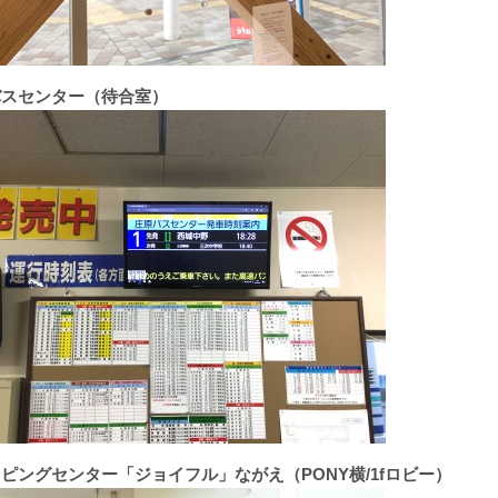
バスセンター（待合室）
ッピングセンター「ジョイフル」ながえ（PONY横/1fロビー）