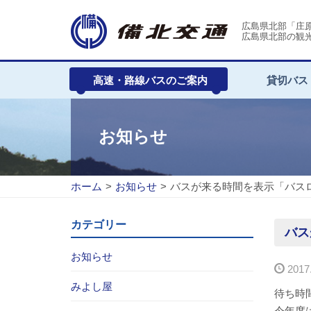
広島県北部「庄
広島県北部の観
高速・路線バスのご案内
貸切バス
お知らせ
ホーム
>
お知らせ
>
バスが来る時間を表示「バス
カテゴリー
バス
お知らせ
2017.
みよし屋
待ち時
今年度