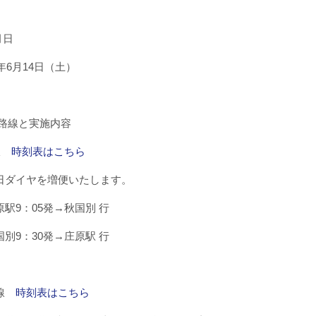
月日
年6月14日（土）
な路線と実施内容
線
時刻表はこちら
ダイヤを増便いたします。
9：05発→秋国別 行
9：30発→庄原駅 行
敷線
時刻表はこちら