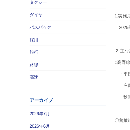
タクシー
ダイヤ
1.実施
バスパック
2025
採用
２.主
旅行
○高野
路線
・平日
高速
庄原駅
秋国別
アーカイブ
2026年7月
〇畠
2026年6月