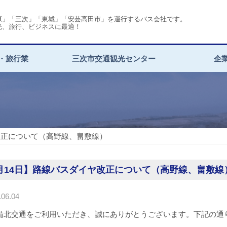
原」「三次」「東城」「安芸高田市」を運行するバス会社です。
光、旅行、ビジネスに最適！
・旅行業
三次市交通観光センター
企
改正について（高野線、畠敷線）
月14日】路線バスダイヤ改正について（高野線、畠敷線
06.04
備北交通をご利用いただき、誠にありがとうございます。下記の通