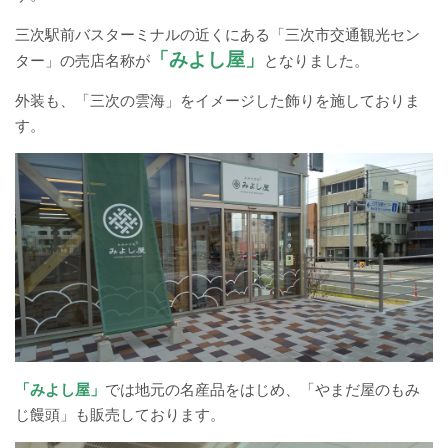
バスパックについて
三次駅前バスターミナルの近くにある「三次市交通観光セン
「みよし屋」
ター」の売店名称が
となりました。
貸切バス・旅行業
外装も、「三次の雲海」をイメージした飾りを施しておりま
まごころツアー
す。
三次市交通観光センター
企業情報
会社概要
企業情報
備北交通の歴史（アルバム）
「みよし屋」
では地元の名産品をはじめ、「やまだ屋のもみ
じ饅頭」も販売しております。
リンク