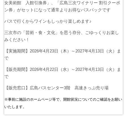
女美術館 入館引換券」、「広島三次ワイナリー 割引クーポ
バスパックについて
ン券」がセットになって通常よりお得なバスパックです
貸切バス・旅行業
バスで行くからワインもしっかり楽しめます♪
三次市の「芸術・食・文化」を思う存分、ごゆっくりお楽し
まごころツアー
みください！
三次市交通観光センター
【実施期間】2026年4月23日（木）～2027年4月13日（火）ま
で
企業情報
【販売期間】2026年4月22日（水）～2027年4月13日（火）ま
で
会社概要
【販売窓口】広島バスセンター3階 高速きっぷ売り場
企業情報
※事前に施設のホームページ等で、開館状況についてのご確認をお願い
備北交通の歴史（アルバム）
いたします。
リンク