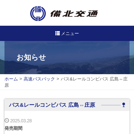
メニュー
高速・路線バスのご案内
お知らせ
高速バス
ホーム
>
高速バスパック
>
バス&レールコンビパス 広島⇔庄
路線バス
原
路線図
バス&レールコンビパス 広島⇔庄原
定期券について
2025.03.28
バスのご利用方法
発売期間