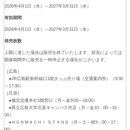
バスパックについて
2026年4月1日（水）～2027年3月31日（水）
有効期間
貸切バス・旅行業
2026年4月1日（水）～2027年3月31日（水）
まごころツアー
発売枚数
三次市交通観光センター
上限に達した場合は販売を終了いたします。状況によっては
開催期間中に販売を一時停止する場合がございます。
企業情報
［広島］
●JR広島駅新幹線口1階きっぷ売り場（交通案内所）（9:30
会社概要
～17:30）
［庄原］
企業情報
●備北交通本社1階窓口（月～金9:00～18:00）
●県立広島大学庄原キャンパス売店（月～金10：00～16：
備北交通の歴史（アルバム）
30）
●ＨＯＮＭＡＣＨＩ ＳＴＡＮＤ（月～土・祝9：00～17：
リンク
00）