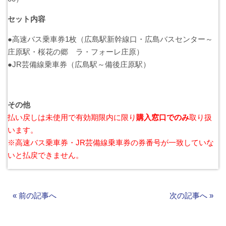
お問い合わせ
セット内容
●高速バス乗車券1枚（広島駅新幹線口・広島バスセンター～
採用情報
庄原駅・桜花の郷 ラ・フォーレ庄原）
●JR芸備線乗車券（広島駅～備後庄原駅）
閉じる
その他
払い戻しは未使用で有効期限内に限り
購入窓口でのみ
取り扱
います。
※高速バス乗車券・JR芸備線乗車券の券番号が一致していな
いと払戻できません。
«
前の記事へ
次の記事へ
»