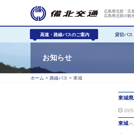
広島県北部「庄
広島県北部の観
高速・路線バスのご案内
貸切バス
お知らせ
ホーム
>
路線バス
>
東城
東城廃
2025.
東城⇔