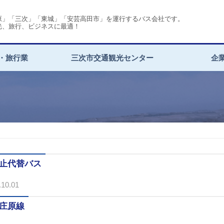
原」「三次」「東城」「安芸高田市」を運行するバス会社です。
光、旅行、ビジネスに最適！
・旅行業
三次市交通観光センター
企
止代替バス
10.01
庄原線