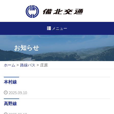
メニュー
高速・路線バスのご案内
お知らせ
高速バス
ホーム
>
路線バス
>
庄原
路線バス
路線図
本村線
2025.09.10
定期券について
高野線
バスのご利用方法