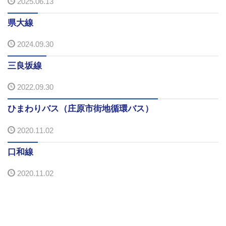
2025.06.13
バスパックについて
県大線
貸切バス・旅行業
2024.09.30
まごころツアー
三良坂線
2022.09.30
三次市交通観光センター
ひまわりバス（庄原市街地循環バス）
企業情報
2020.11.02
会社概要
口和線
企業情報
2020.11.02
備北交通の歴史（アルバム）
リンク